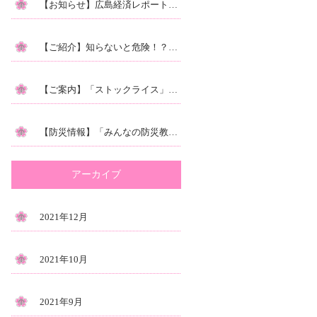
【お知らせ】広島経済レポートに掲載されました。
【ご紹介】知らないと危険！？気象庁の『キキクル』をご存知ですか？
【ご案内】「ストックライス」の【ふるさと納税】できます♪｜お得に備える！非常食
【防災情報】「みんなの防災教室２」本日10/15（金）放送です！
アーカイブ
2021年12月
2021年10月
2021年9月