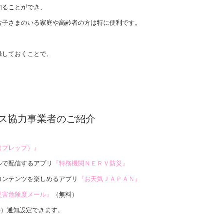
知ることができ、
お子さまのいる家庭や高齢者の方は特に便利です。
録しておくことで、
ス協力事業者のご紹介
（プレップ）』
ルで配信するアプリ
『特務機関ＮＥＲＶ防災』
コンテンツを楽しめるアプリ
『お天気ＪＡＰＡＮ』
災害危険度メール』
（無料）
料）通知設定できます。