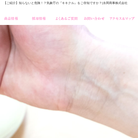
【ご紹介】知らないと危険！？気象庁の『キキクル』をご存知ですか？|永岡商事株式会社