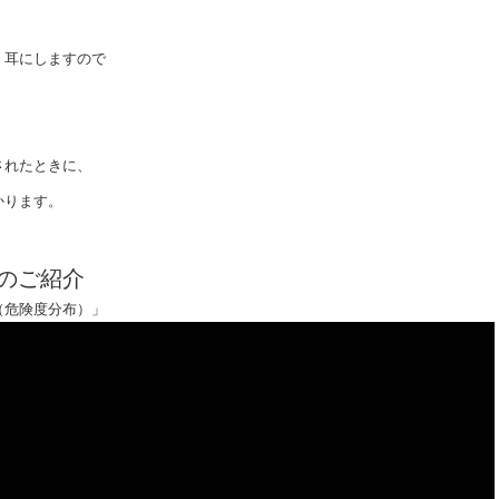
く耳にしますので
。
されたときに、
かります。
のご紹介
（危険度分布）」