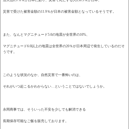
活火山
の7.0％が日本にあり、災害で
死亡
する人の0.3％が日本、
災害で受けた
被害
金額
の11.9％が日本の
被害
金額となっているそうです。
また、なんとマグニチュード5.0の
地震が
全世界の10%、
マグニチュード6.0以上の
地震は
全世界の20％が日本周辺で発生しているのだそ
うです。
このような状況のなか、自然災害で一番怖いのは、
それがいつ起こるかわからない…ということではないでしょうか。
永岡商事では、そういった不安を少しでも解消できる
長期保存可能なご飯を販売しております。