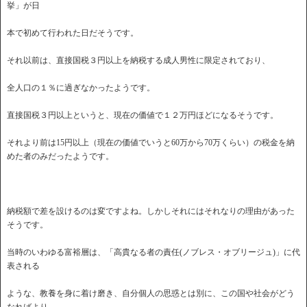
挙」が日
本で初めて行われた日だそうです。
それ以前は、直接国税３円以上を納税する成人男性に限定されており、
全人口の１％に過ぎなかったようです。
直接国税３円以上というと、現在の価値で１２万円ほどになるそうです。
それより前は15円以上（現在の価値でいうと60万から70万くらい）の税金を納
めた者のみだったようです。
納税額で差を設けるのは変ですよね。しかしそれにはそれなりの理由があった
そうです。
当時のいわゆる富裕層は、「高貴なる者の責任(ノブレス・オブリージュ)」に代
表される
ような、教養を身に着け磨き、自分個人の思惑とは別に、この国や社会がどう