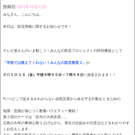
投稿日
2021年10月15日
みなさん、こんにちは。
本日は、防災情報に関するお知らせです！
テレビ派さんのいま動こう！みんなの防災プロジェクトの特別番組として
「学校では教えてくれない！みんなの防災教室２」
が
本日
１０/１５（金）午後６時５５分～７時５６分
に放送されます！！
❝いつどこで起きるかわからない自然災害から命を守る行動をとるための
知識・意識が身につく教養バラエティー番組！
第２回のテーマは「近年の大雨災害」。
広島の今年の事例も取り上げながら、発生の仕組みや注意点などをわかりやす
くお伝えします。
また、最新の防災グッズやバリエーション豊富な非常食なども取り上げま