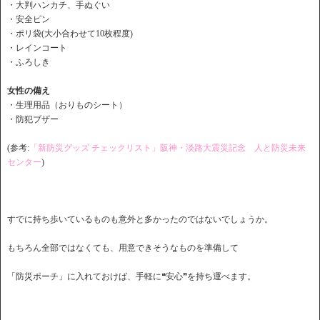
・大判ハンカチ、手ぬぐい
・安全ピン
・ポリ袋(大小合わせて10枚程度)
・レインコート
・ふろしき
女性の備え
・生理用品（おりものシート）
・防犯ブザー
(参考:
「新防災グッズ チェックリスト」阪神・淡路大震災記念 人と防災未来
センター
)
すでに持ち歩いているものも意外と多かったのではないでしょうか。
もちろん全部ではなくても、用意できそうなものを準備して
「防災ポーチ」に入れておけば、手軽に❝安心❞を持ち運べます。