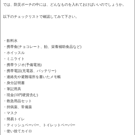
では、防災ポーチの中には、どんなものを入れておけばいいのでしょうか。
以下のチェックリストで確認してみて下さい。
・飲料水
・携帯食(チョコレート、飴、栄養補助食品など)
・ホイッスル
・ミニライト
・携帯ラジオ(予備電池)
・携帯電話(充電器、バッテリー)
・連絡先や避難場所を書いたメモ帳
・身分証明書
・筆記用具
・現金(10円硬貨含む)
・救急用品セット
・持病薬、常備薬
・マスク
・簡易トイレ
・ティッシュペーパー、トイレットペーパー
・使い捨てカイロ