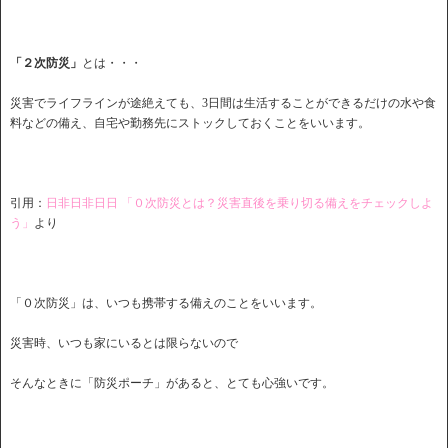
「２次防災」
とは・・・
災害でライフラインが途絶えても、3日間は生活することができるだけの水や食
料などの備え、自宅や勤務先にストックしておくことをいいます。
引用：
日非日非日日 「０次防災とは？災害直後を乗り切る備えをチェックしよ
う」
より
「０次防災」は、いつも携帯する備えのことをいいます。
災害時、いつも家にいるとは限らないので
そんなときに「防災ポーチ」があると、とても心強いです。