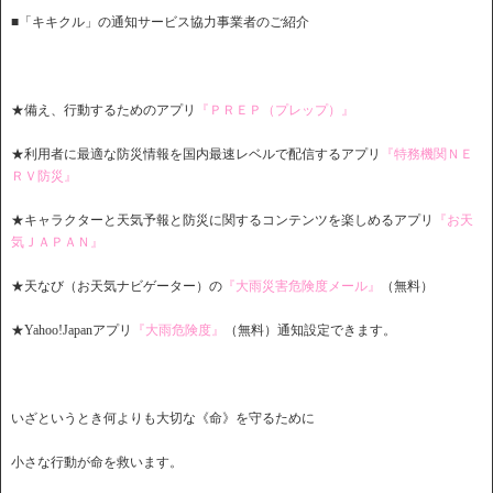
■「キキクル」の通知サービス協力事業者のご紹介
★備え、行動するためのアプリ
『ＰＲＥＰ（プレップ）』
★利用者に最適な防災情報を国内最速レベルで配信するアプリ
『特務機関ＮＥ
ＲＶ防災』
★キャラクターと天気予報と防災に関するコンテンツを楽しめるアプリ
『お天
気ＪＡＰＡＮ』
★天なび（お天気ナビゲーター）の
『大雨災害危険度メール』
（無料）
★Yahoo!Japanアプリ
『大雨危険度』
（無料）通知設定できます。
いざというとき何よりも大切な《命》を守るために
小さな行動が命を救います。