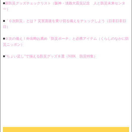
■
新防災グッズチェックリスト（阪神・淡路大震災記念 人と防災未来センタ
ー）
■
「０次防災」とは？ 災害直後を乗り切る備えをチェックしよう（日非日非日
日）
■
０次の備え！外出時お薦め「防災ポーチ」と必携アイテム
（くらしのなかに防
災ニッポン）
■
“ちょい足し”で揃える防災グッズ８選（NHK 防災特集）