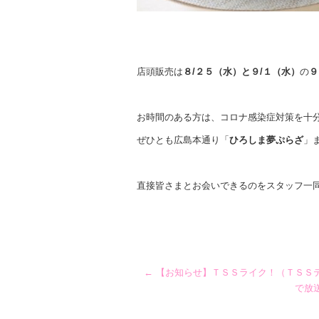
店頭販売は
８/２５（水）と９/１（水）
の
９
お時間のある方は、コロナ感染症対策を十
ぜひとも広島本通り「
ひろしま夢ぷらざ
」
直接皆さまとお会いできるのをスタッフ一
←
【お知らせ】ＴＳＳライク！（ＴＳＳ
で放