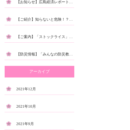
【お知らせ】広島経済レポートに掲載されました。
【ご紹介】知らないと危険！？気象庁の『キキクル』をご存知ですか？
【ご案内】「ストックライス」の【ふるさと納税】できます♪｜お得に備える！非常食
【防災情報】「みんなの防災教室２」本日10/15（金）放送です！
アーカイブ
2021年12月
2021年10月
2021年9月