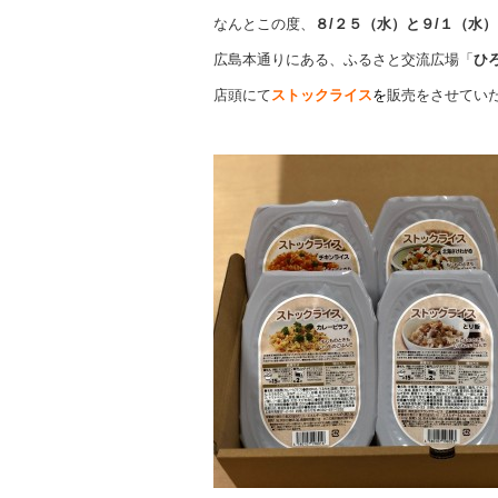
なんとこの度、
８/２５（水）と９/１（水）
広島本通りにある、ふるさと交流広場「
ひ
店頭にて
ストックライス
を
販売をさせてい