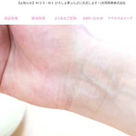
【お知らせ】８/２５・9/１ ひろしま夢ぷらざに出店します！|永岡商事株式会社