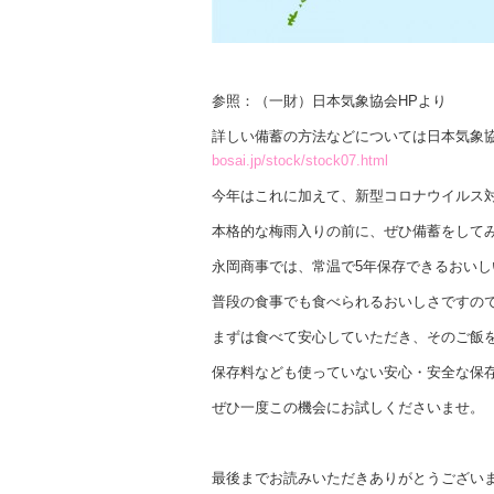
参照：（一財）日本気象協会HPより
詳しい備蓄の方法などについては日本気象
bosai.jp/stock/stock07.html
今年はこれに加えて、新型コロナウイルス
本格的な梅雨入りの前に、ぜひ備蓄をして
永岡商事では、常温で5年保存できるおい
普段の食事でも食べられるおいしさですの
まずは食べて安心していただき、そのご飯
保存料なども使っていない安心・安全な保
ぜひ一度この機会にお試しくださいませ。
最後までお読みいただきありがとうござい