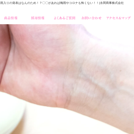
梅雨入りの発表はなんのため！？〇〇があれば梅雨やコロナも怖くない！！|永岡商事株式会社