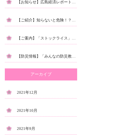
【お知らせ】広島経済レポートに掲載されました。
【ご紹介】知らないと危険！？気象庁の『キキクル』をご存知ですか？
【ご案内】「ストックライス」の【ふるさと納税】できます♪｜お得に備える！非常食
【防災情報】「みんなの防災教室２」本日10/15（金）放送です！
アーカイブ
2021年12月
2021年10月
2021年9月