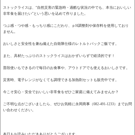
ストックライスは、“自然災害の緊急時・過酷な状況の中でも、本当においしい
非常食を届けたい”という思いを込めて作りました。
つぶ感・つや感・もっちり感にこだわり、ｐH調整剤や保存料を使用しており
ません。
おいしさと安全性を兼ね備えた自衛隊仕様のレトルトパックご飯です。
また、具材たっぷりのストックライスはおかずいらずで経済的です！
普段使いもできるので毎日のお食事や、アウトドアでも使えるおいしさです。
災害時、電子レンジがなくても調理できる加熱剤セットも販売中です。
今こそ安心・安全でおいしい非常食をぜひご家庭に備えてみませんか？
ご不明な点がございましたら、ぜひお気軽に永岡商事（082-491-1233）までお問
い合わせください。
本日もお読みいただきありがとうございます。